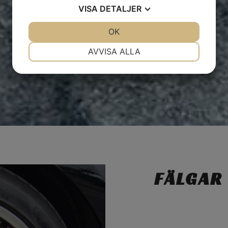
VISA
DETALJER
JA
NEJ
OK
JA
NEJ
NÖDVÄNDIG
INSTÄLLNINGAR
AVVISA ALLA
JA
NEJ
JA
NEJ
MARKNADSFÖRING
STATISTIK
FÄLGAR