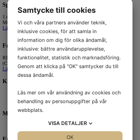
Sportfilter KN 57-2565 till Mustang GT
Samtycke till cookies
1 nytt kit ( öppnad kartong ) ny pris: 6250:- NU: 4350:- passar
Vi och våra partners använder teknik,
Mustang GT 2005-2009 (4.6L) K&N …
Läs mer
inklusive cookies, för att samla in
information om dig för olika ändamål,
Front spoiler till Ford Mustang
inklusive: bättre användarupplevelse,
funktionalitet, statistik och marknadsföring.
RDX Race Designs frontspoiler Vario-X. passar Ford Mustang
(Coupé & Cabriolet) 2005-2009 matrial polyuretan …
Genom att klicka på "OK" samtycker du till
Läs mer
dessa ändamål.
Kontakt
Läs mer om vår användning av cookies och
036 71 56 29
behandling av personuppgifter på vår
webbplats.
Mikael Carlson
VISA
DETALJER
JA
NEJ
OK
JA
NEJ
Erik Karlqvist