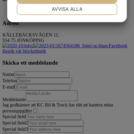
NÖDVÄNDIG
INSTÄLLNINGAR
AVVISA ALLA
JA
NEJ
JA
NEJ
Adress
MARKNADSFÖRING
STATISTIK
KÄLLEBÄCKSVÄGEN 11,
554 75 JÖNKÖPING
Facebook
Besök vår blocketbutik
Skicka ett meddelande
Namn
Telefon
E-mail
Meddelande
Jag godkänner att KC Bil & Truck har rätt att hantera mina
personuppgifter
Special field
Special field2
Special field3