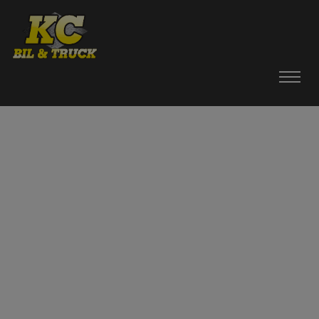
HEM
BILAR
MOPEDBILAR
TILLBEHÖR
DÄCK / FÄLGAR