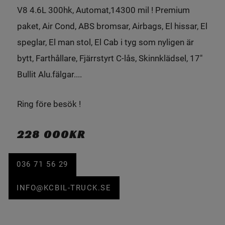
V8 4.6L 300hk, Automat,14300 mil ! Premium
paket, Air Cond, ABS bromsar, Airbags, El hissar, El
speglar, El man stol, El Cab i tyg som nyligen är
bytt, Farthållare, Fjärrstyrt C-lås, Skinnklädsel, 17"
Bullit Alu.fälgar....
Ring före besök !
228 000KR
036 71 56 29
INFO@KCBIL-TRUCK.SE