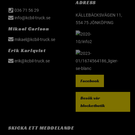
ADRESS
036 71 56 29
KÄLLEBÄCKSVÄGEN 11,
info@kcbil-truck.se
554 75 JÖNKÖPING
Mikael Carlson
mikael@kcbil-truck.se
Erik Karlqvist
erik@kcbil-truck.se
Facebook
Besök vår
blocketbutik
SKICKA ETT MEDDELANDE