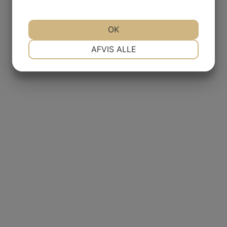
OK
NØDVENDIGE
PRÆFERENCER
AFVIS ALLE
MARKETING
STATISTIK