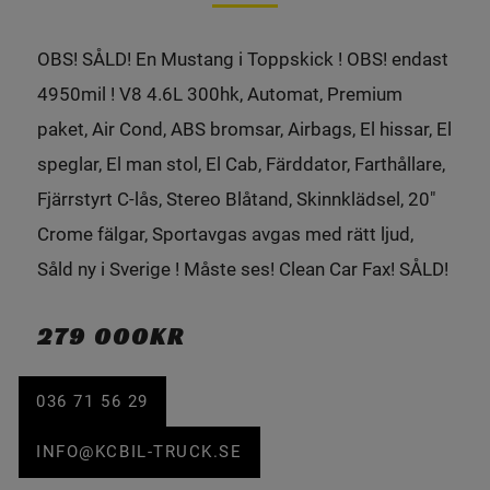
OBS! SÅLD! En Mustang i Toppskick ! OBS! endast
4950mil ! V8 4.6L 300hk, Automat, Premium
paket, Air Cond, ABS bromsar, Airbags, El hissar, El
speglar, El man stol, El Cab, Färddator, Farthållare,
Fjärrstyrt C-lås, Stereo Blåtand, Skinnklädsel, 20"
Crome fälgar, Sportavgas avgas med rätt ljud,
Såld ny i Sverige ! Måste ses! Clean Car Fax! SÅLD!
279 000KR
036 71 56 29
INFO@KCBIL-TRUCK.SE