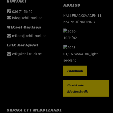
KONTAKT
ADRESS
036 71 56 29
KÄLLEBÄCKSVÄGEN 11,
info@kcbil-truck.se
554 75 JÖNKÖPING
Mikael Carlson
mikael@kcbil-truck.se
Erik Karlqvist
erik@kcbil-truck.se
Facebook
Besök vår
blocketbutik
SKICKA ETT MEDDELANDE