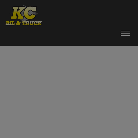
HEM
BILAR
MOPEDBILAR
TILLBEHÖR
DÄCK / FÄLGAR