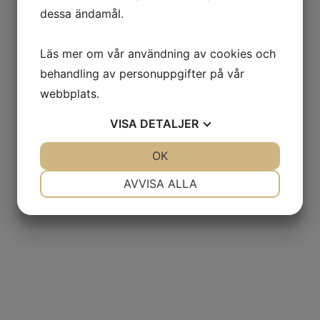
dessa ändamål.
Läs mer om vår användning av cookies och
behandling av personuppgifter på vår
webbplats.
VISA
DETALJER
JA
NEJ
OK
JA
NEJ
NÖDVÄNDIG
INSTÄLLNINGAR
AVVISA ALLA
JA
NEJ
JA
NEJ
MARKNADSFÖRING
STATISTIK