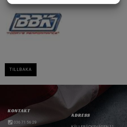
JA
NEJ
JA
NEJ
MARKNADSFÖRING
STATISTIK
TILLBAKA
KONTAKT
ADRESS
036 71 56 29
KÄLLEBÄCKSVÄGEN 11,