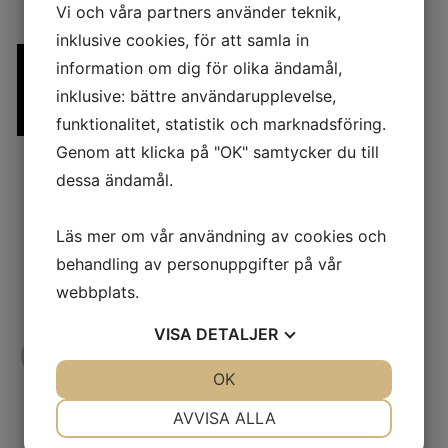
Vi och våra partners använder teknik,
inklusive cookies, för att samla in
036 71 56 29
information om dig för olika ändamål,
inklusive: bättre användarupplevelse,
INFO@KCBIL-TRUCK.SE
funktionalitet, statistik och marknadsföring.
Genom att klicka på "OK" samtycker du till
dessa ändamål.
Läs mer om vår användning av cookies och
behandling av personuppgifter på vår
webbplats.
VISA
DETALJER
JA
NEJ
OK
JA
NEJ
NÖDVÄNDIG
INSTÄLLNINGAR
AVVISA ALLA