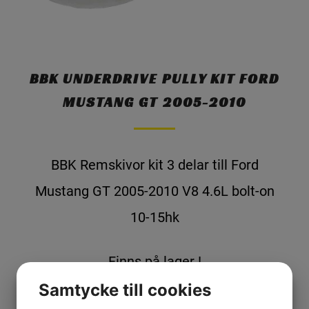
BBK UNDERDRIVE PULLY KIT FORD
MUSTANG GT 2005-2010
BBK Remskivor kit 3 delar till Ford
Mustang GT 2005-2010 V8 4.6L bolt-on
10-15hk
Finns på lager !
Samtycke till cookies
PRIS 5850 KR