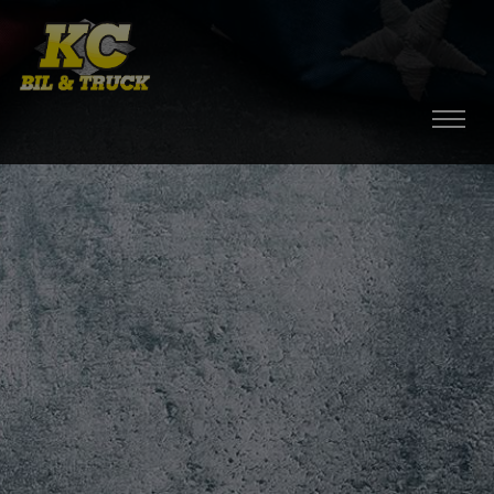
HEM
BILAR
MOPEDBILAR
TILLBEHÖR
DÄCK / FÄLGAR