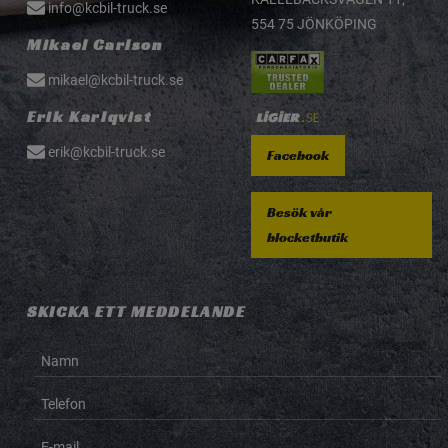
info@kcbil-truck.se
554 75 JÖNKÖPING
Mikael Carlson
mikael@kcbil-truck.se
Erik Karlqvist
erik@kcbil-truck.se
Facebook
Besök vår
blocketbutik
SKICKA ETT MEDDELANDE