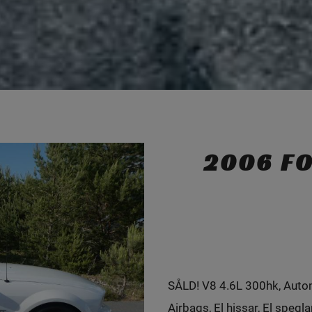
2006 F
SÅLD! V8 4.6L 300hk, Auto
Airbags, El hissar, El spegla