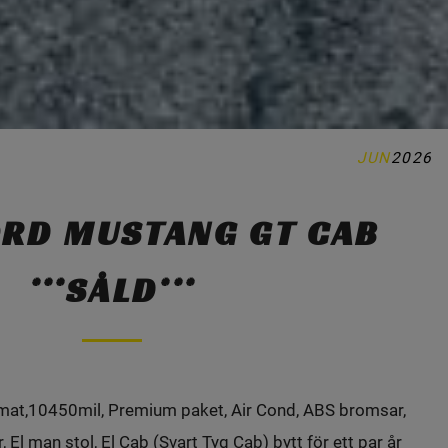
JUN
2026
ORD MUSTANG GT CAB
***SÅLD***
mat,10450mil, Premium paket, Air Cond, ABS bromsar,
r, El man stol, El Cab (Svart Tyg Cab) bytt för ett par år