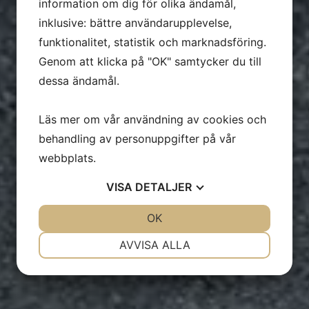
information om dig för olika ändamål,
inklusive: bättre användarupplevelse,
funktionalitet, statistik och marknadsföring.
Genom att klicka på "OK" samtycker du till
dessa ändamål.
Läs mer om vår användning av cookies och
behandling av personuppgifter på vår
webbplats.
VISA
DETALJER
JA
NEJ
OK
JA
NEJ
NÖDVÄNDIG
INSTÄLLNINGAR
AVVISA ALLA
JA
NEJ
JA
NEJ
MARKNADSFÖRING
STATISTIK