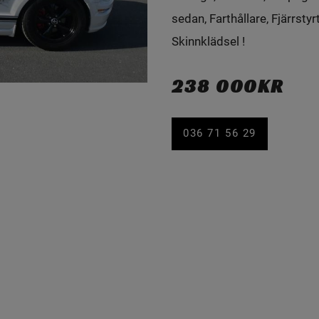
sedan, Farthållare, Fjärrstyr
Skinnklädsel !
238 000KR
036 71 56 29